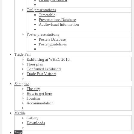
Oral presentations
Timetable
Presentations Database
Audiovisual Information
Poster presentations
Posters Database
Poster guidelines
Trade Fair
Exhibiting at WHEC 2016
Floor plan
Confirmed exhibitors
Trade Fair Visitors
Zaragoza
The city
How to get here
Tourism
Accommodation
Media
Gallery
Downloads
Press