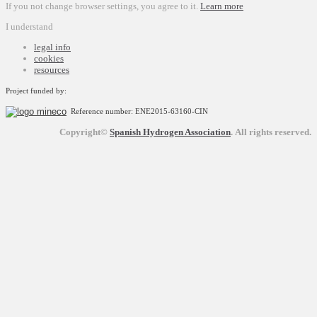
If you not change browser settings, you agree to it.
Learn more
I understand
legal info
cookies
resources
Project funded by:
Reference number: ENE2015-63160-CIN
Copyright©
Spanish Hydrogen Association
.
All rights reserved.