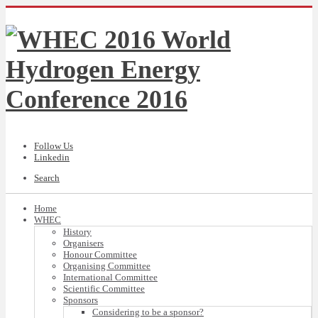
Follow Us
Linkedin
Search
Home
WHEC
History
Organisers
Honour Committee
Organising Committee
International Committee
Scientific Committee
Sponsors
Considering to be a sponsor?